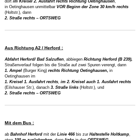
dort
im Kreisel 2. Ausfahrt rechts Richtung Oetinghausen
,
in Oetinghausen unmittelbar
VOR Beginn der Zone 30 km/h rechts
(Holtstr.), dann
2. Straße rechts – ORTSWEG
Aus Richtung A2 / Herford :
Abfahrt Herford/ Bad Salzuflen
, abbiegen
Richtung Herford (B 239),
Straßenverlauf folgen bis die Straße auf zwei Spuren verengt, dann
1. Ampel
(Burger King)
rechts Richtung
Oetinghausen
,
in
Oetinghausen im
1. Kreisel 1. Ausfahrt
rechts
,
im 2. Kreisel auch 1.
Ausfahrt rechts
(Eilshauser Str.), danach
3. Straße
links
(Holtstr.), und
2. Straße rechts – ORTSWEG
Mit dem Bus :
ab
Bahnhof Herford
mit der
Linie 466
bis zur
Haltestelle Holtkamp
,
etwa
100 m
zurückgehen
, dann
links
in den
ORTSWEG