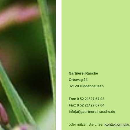
Gärtnerei Rasche
Ortsweg 24
32120 Hiddenhausen
Fon: 0 52 21/ 27 67 03
Fax: 0 52 21/ 27 67 04
info(at)gaertnerei-rasche.de
oder nutzen Sie unser
Kontaktformular
.